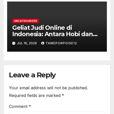
UNCATEGORIZED
Geliat Judi Online di
Indonesia: Antara Hobi dan
Kontroversi
JUL 16, 2026
TAMEPORPOISE12
Leave a Reply
Your email address will not be published.
Required fields are marked
*
Comment
*