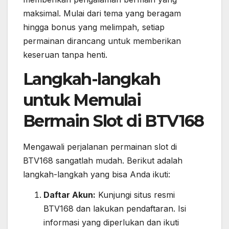
maksimal. Mulai dari tema yang beragam
hingga bonus yang melimpah, setiap
permainan dirancang untuk memberikan
keseruan tanpa henti.
Langkah-langkah
untuk Memulai
Bermain Slot di BTV168
Mengawali perjalanan permainan slot di
BTV168 sangatlah mudah. Berikut adalah
langkah-langkah yang bisa Anda ikuti:
Daftar Akun:
Kunjungi situs resmi
BTV168 dan lakukan pendaftaran. Isi
informasi yang diperlukan dan ikuti