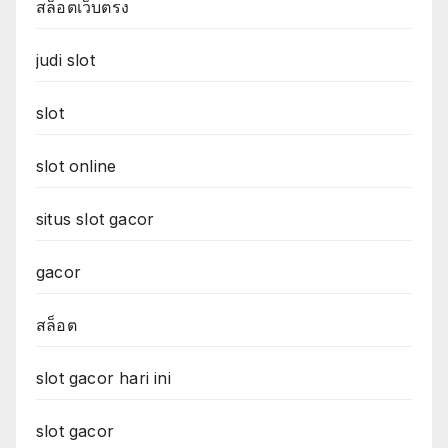
สล็อตเว็บตรง
judi slot
slot
slot online
situs slot gacor
gacor
สล็อต
slot gacor hari ini
slot gacor