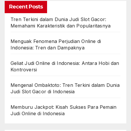
Recent Posts
Tren Terkini dalam Dunia Judi Slot Gacor:
Memahami Karakteristik dan Popularitasnya
Menguak Fenomena Perjudian Online di
Indonesia: Tren dan Dampaknya
Geliat Judi Online di Indonesia: Antara Hobi dan
Kontroversi
Mengenal Ombaktoto: Tren Terkini dalam Dunia
Judi Slot Gacor di Indonesia
Memburu Jackpot: Kisah Sukses Para Pemain
Judi Online di Indonesia